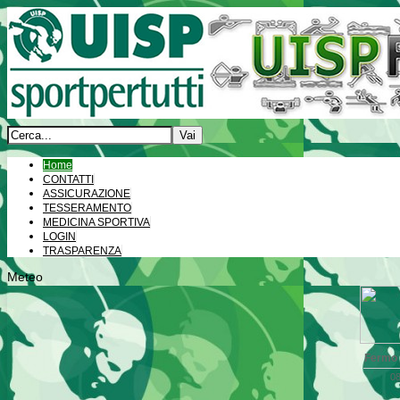
Home
CONTATTI
ASSICURAZIONE
TESSERAMENTO
MEDICINA SPORTIVA
LOGIN
TRASPARENZA
Meteo
Fermo
08