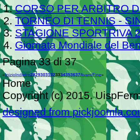
CORSO PER ARBITRO D
TORNEO DI TENNIS - S
STAGIONE SPORTRIVA 2
Giornata Mondiale del Be
Pagina 33 di 37
«
Inizio
Indietro
28
29
30
31
32
33
34
35
36
37
Avanti
Fine
»
Home
Copyright (c) 2015. UispFermo
designed from pickjoomla.c